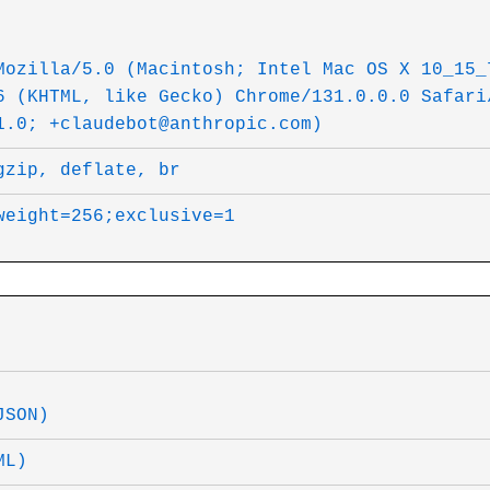
Mozilla/5.0 (Macintosh; Intel Mac OS X 10_15_
6 (KHTML, like Gecko) Chrome/131.0.0.0 Safari
1.0; +claudebot@anthropic.com)
gzip, deflate, br
weight=256;exclusive=1
/json — כל הנתוני
/xml — כל 