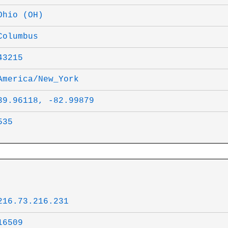
Ohio (OH)
Columbus
43215
America/New_York
39.96118, -82.99879
535
216.73.216.231
16509