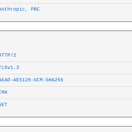
Anthropic, PBC
HTTP/2
TLSv1.3
AEAD-AES128-GCM-SHA256
CMH
GET