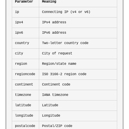
Parameter
Meaning
ip
Connecting IP (v4 or v6)
ipv4
IPv4 address
ipv6
IPv6 address
country
Two-letter country code
city
City of request
region
Region/state name
regioncode
ISO 3166-2 region code
continent
Continent code
timezone
IANA timezone
latitude
Latitude
longitude
Longitude
postalcode
Postal/ZIP code