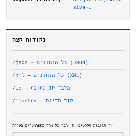
Request Priority:
weight=256;exclu
sive=1
נקודות קצה
/json — כל הנתונים (JSON)
/xml — כל הנתונים (XML)
/ip — כתובת IP בלבד
/country — קוד מדינה
תגובות סלקטיביות: חבר כל אחד מהפרמטרים בעזרת "+"